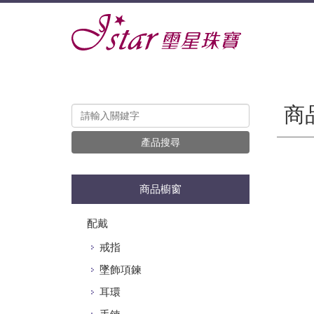
商
產品搜尋
商品櫥窗
配戴
戒指
墜飾項鍊
耳環