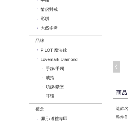
手鍊
情侶對戒
彩鑽
天然珍珠
品牌
PILOT 魔法靴
Lovemark Diamond
手鍊/手鐲
戒指
項鍊/鑽墜
商品
耳環
這款名
禮盒
整件
彌月/送禮專區