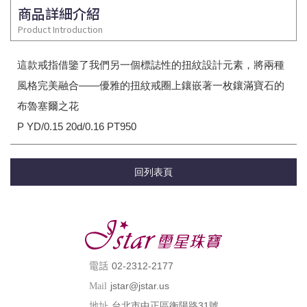
商品詳細介紹
Product Introduction
這款戒指借鑒了我們另一個標誌性的扭紋設計元素，將兩種
風格完美融合——優雅的扭紋戒圈上鑲嵌著一枚鑲滿寶石的
布魯塞爾之花
P YD/0.15 20d/0.16 PT950
回列表頁
02-2312-2177
電話
jstar@jstar.us
Mail
台北市中正區衡陽路31號
地址