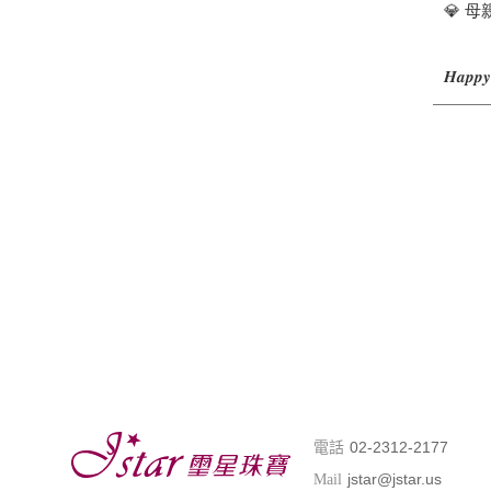
💎 
(
𝑯𝒂𝒑𝒑𝒚
02-2312-2177
電話
jstar@jstar.us
Mail