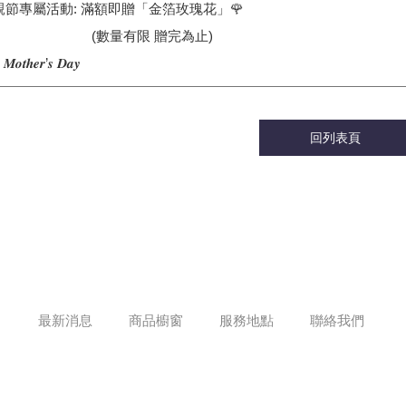
母親節專屬活動: 滿額即贈「金箔玫瑰花」🌹
數量有限 贈完為止)
 𝑴𝒐𝒕𝒉𝒆𝒓’𝒔 𝑫𝒂𝒚
回列表頁
最新消息
商品櫥窗
服務地點
聯絡我們