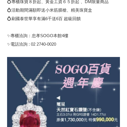
💍專櫃珠寶８折起、黃金工資６５折起 、DM限量商品
💍活動期間滿額即送小米筋膜槍、精美珠寶盒
💍刷國泰世華享有滿6千送6百 超級回饋
✨專櫃洽詢：忠孝SOGO本館4樓
✨電話洽詢 : 02 2740-0020